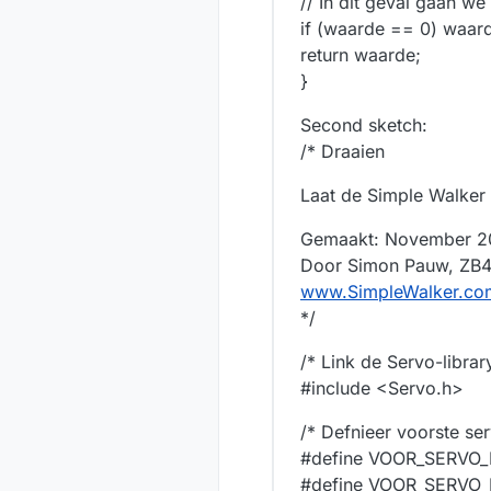
// In dit geval gaan we
if (waarde == 0) waar
return waarde;
}
Second sketch:
/* Draaien
Laat de Simple Walker I
Gemaakt: November 2
Door Simon Pauw, ZB
www.SimpleWalker.co
*/
/* Link de Servo-librar
#include <Servo.h>
/* Defnieer voorste ser
#define VOOR_SERVO
#define VOOR_SERVO_