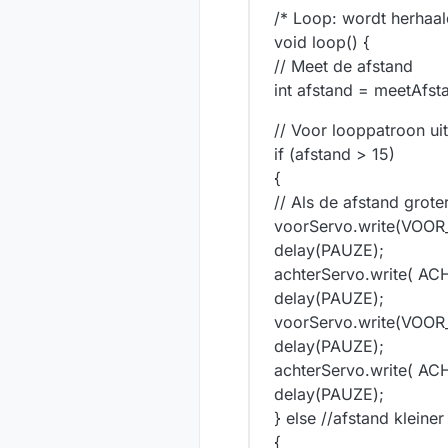
/* Loop: wordt herhaal
void loop() {
// Meet de afstand
int afstand = meetAfst
// Voor looppatroon uit
if (afstand > 15)
{
// Als de afstand grote
voorServo.write(VO
delay(PAUZE);
achterServo.write( 
delay(PAUZE);
voorServo.write(VO
delay(PAUZE);
achterServo.write( 
delay(PAUZE);
} else //afstand kleine
{