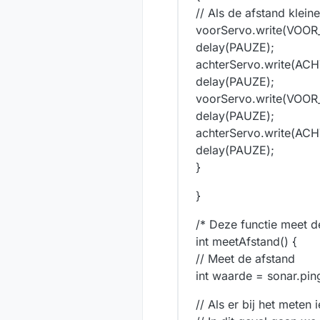
// Als de afstand kleine
voorServo.write(VO
delay(PAUZE);
achterServo.write(A
delay(PAUZE);
voorServo.write(VO
delay(PAUZE);
achterServo.write(
delay(PAUZE);
}
}
/* Deze functie meet d
int meetAfstand() {
// Meet de afstand
int waarde = sonar.pin
// Als er bij het meten