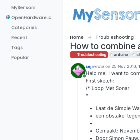
Skip to content
MySensors
OpenHardware.io
Categories
Home
Troubleshooting
Recent
How to combine 
Tags
Troubleshooting
arduino
s
Popular
seji
wrote on
25 Nov 2016, 
last edited by
Help me! I want to com
Offline
First sketch:
/* Loop Met Sonar
*
Laat de Simple Wal
een obstakel tegen
Gemaakt: Novemb
Door Simon Pauw,