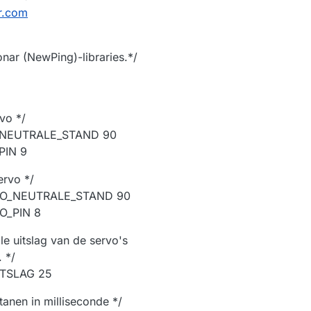
r.com
onar (NewPing)-libraries.*/
vo */
_NEUTRALE_STAND 90
PIN 9
ervo */
VO_NEUTRALE_STAND 90
O_PIN 8
le uitslag van de servo's
 */
ITSLAG 25
tanen in milliseconde */