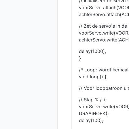
// Initialiseer de servo'
voorServo.attach(VOO
achterServo.attach(A
// Zet de servo's in de 
voorServo.write(VOO
achterServo.write(A
delay(1000);
}
/* Loop: wordt herhaal
void loop() {
// Voor looppatroon uit
// Stap 1: /-/:
voorServo.write(VO
DRAAIHOEK);
delay(100);