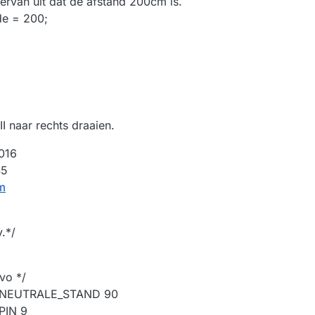
 ervan uit dat de afstand 200cm is.
de = 200;
I naar rechts draaien.
016
45
m
y.*/
vo */
_NEUTRALE_STAND 90
PIN 9