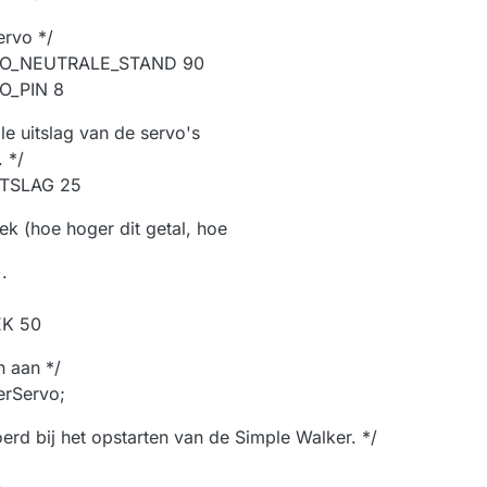
ervo */
VO_NEUTRALE_STAND 90
O_PIN 8
le uitslag van de servo's
 */
ITSLAG 25
ek (hoe hoger dit getal, hoe
.
EK 50
n aan */
erServo;
erd bij het opstarten van de Simple Walker. */