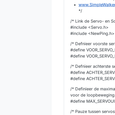
www.SimpleWalke
*/
/* Link de Servo- en S
#include <Servo.h>
#include <NewPing.h>
/* Defnieer voorste ser
#define VOOR_SERVO
#define VOOR_SERVO_
/* Defnieer achterste s
#define ACHTER_SER
#define ACHTER_SERV
/* Definieer de maxima
voor de loopbeweging.
#define MAX_SERVOU
/* Pauze tussen servos