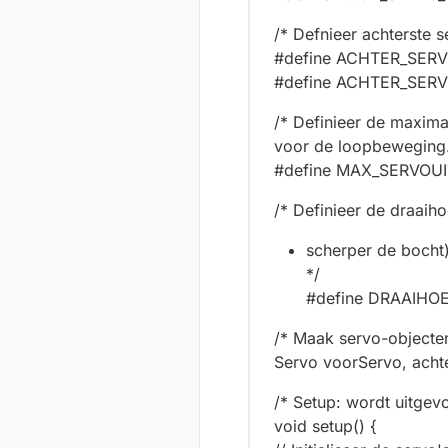
/* Defnieer achterste s
#define ACHTER_SER
#define ACHTER_SERV
/* Definieer de maxima
voor de loopbeweging.
#define MAX_SERVOU
/* Definieer de draaiho
scherper de bocht)
*/
#define DRAAIHO
/* Maak servo-objecte
Servo voorServo, acht
/* Setup: wordt uitgevo
void setup() {