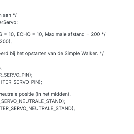
n aan */
erServo;
RIG = 10, ECHO = 10, Maximale afstand = 200 */
 200);
erd bij het opstarten van de Simple Walker. */
s.
R_SERVO_PIN);
CHTER_SERVO_PIN);
neutrale positie (in het midden).
R_SERVO_NEUTRALE_STAND);
CHTER_SERVO_NEUTRALE_STAND);