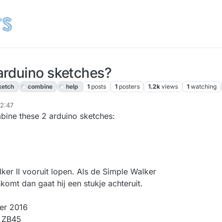
arduino sketches?
ketch
combine
help
1
posts
1
posters
1.2k
views
1
watching
12:47
bine these 2 arduino sketches:
ker II vooruit lopen. Als de Simple Walker
komt dan gaat hij een stukje achteruit.
er 2016
 ZB45