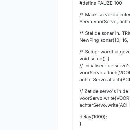
#define PAUZE 100
/* Maak servo-objecte
Servo voorServo, acht
/* Stel de sonar in. T
NewPing sonar(10, 16,
/* Setup: wordt uitgevo
void setup() {
// Initialiseer de servo'
voorServo.attach(VOO
achterServo.attach(A
// Zet de servo's in de 
voorServo.write(VOO
achterServo.write(A
delay(1000);
}